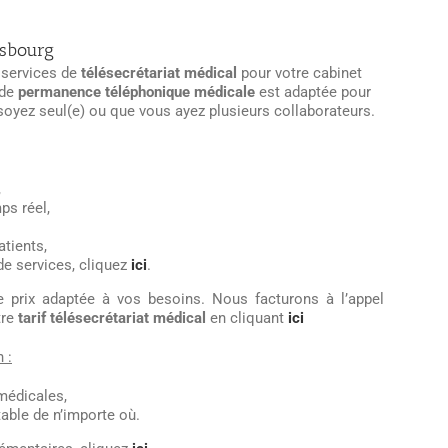
asbourg
 services de
télésecrétariat médical
pour votre cabinet
 de
permanence téléphonique médicale
est adaptée pour
 soyez seul(e) ou que vous ayez plusieurs collaborateurs.
,
ps réel,
atients,
de services, cliquez
ici
.
e prix adaptée à vos besoins. Nous facturons à l’appel
tre
tarif télésecrétariat médical
en cliquant
ici
 :
médicales,
table de n’importe où.