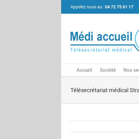
Passer
Appelez nous au :
04 72 75 61 17
au
contenu
Accueil
Société
Nos se
Télésecrétariat médical St