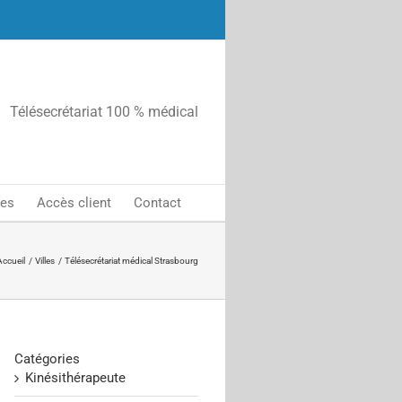
Télésecrétariat 100 % médical
tes
Accès client
Contact
Accueil
Villes
Télésecrétariat médical Strasbourg
Catégories
Kinésithérapeute