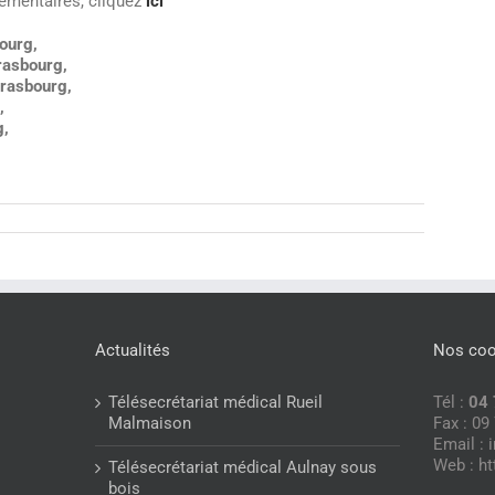
émentaires, cliquez
ici
ourg,
rasbourg,
trasbourg,
,
g,
Actualités
Nos co
Télésecrétariat médical Rueil
Tél :
04 
Malmaison
Fax : 09
Email : 
Web : ht
Télésecrétariat médical Aulnay sous
bois