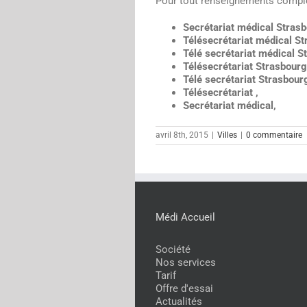
Pour tout renseignements compl
Secrétariat médical Strasb
Télésecrétariat médical St
Télé secrétariat médical S
Télésecrétariat Strasbourg
Télé secrétariat Strasbour
Télésecrétariat ,
Secrétariat médical,
avril 8th, 2015
|
Villes
|
0 commentaire
Médi Accueil
Société
Nos services
Tarif
Offre d'essai
Actualités