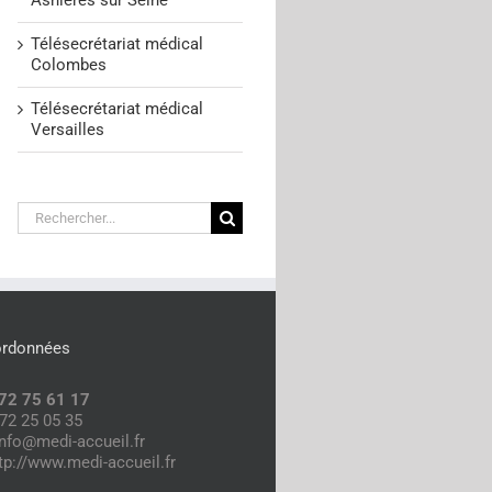
Asnières sur Seine
Télésecrétariat médical
Colombes
Télésecrétariat médical
Versailles
Rechercher:
ordonnées
72 75 61 17
 72 25 05 35
info@medi-accueil.fr
tp://www.medi-accueil.fr